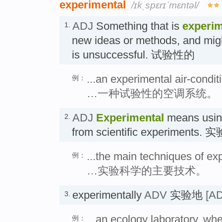
experimental
/ɪkˌspɛrɪˈmɛntəl/
ADJ
Something that is
experim
1.
new ideas or methods, and might 
is unsuccessful. 试验性的
...an experimental air-condi
例：
…一种试验性的空调系统。
ADJ
Experimental
means using,
2.
from scientific experiments.
...the main techniques of ex
例：
…实验科学的主要技术。
experimentally
ADV
实验地
[AD
3.
...an ecology laboratory, w
例：