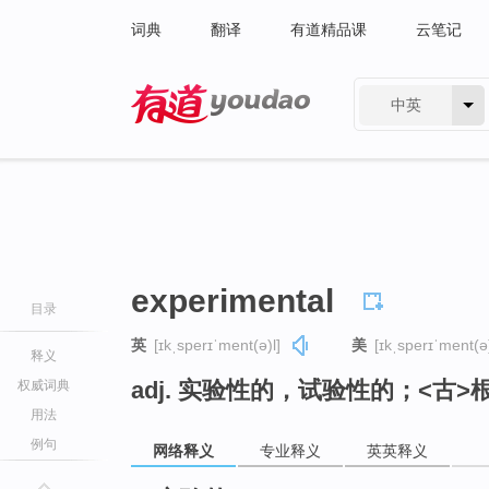
词典
翻译
有道精品课
云笔记
中英
有道 - 网易旗下搜索
experimental
目录
英
[ɪkˌsperɪˈment(ə)l]
美
[ɪkˌsperɪˈment(ə)
释义
adj. 实验性的，试验性的；<古
权威词典
用法
例句
网络释义
专业释义
英英释义