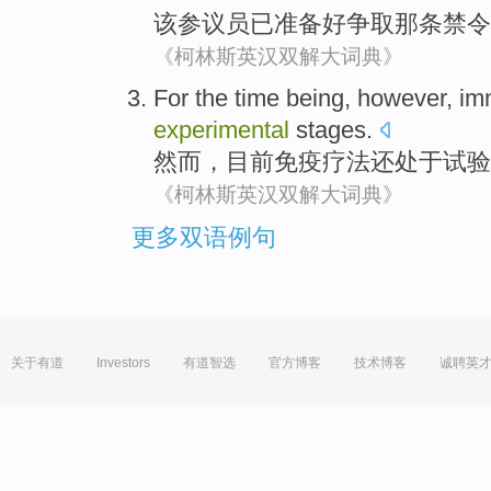
该
参议员
已
准备好
争取
那条禁令
《柯林斯英汉双解大词典》
For the time
being
,
however
,
im
experimental
stages
.
然而
，
目前
免疫
疗法
还
处于
试验
《柯林斯英汉双解大词典》
更多双语例句
关于有道
Investors
有道智选
官方博客
技术博客
诚聘英