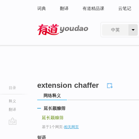
词典
翻译
有道精品课
云笔记
中英
有道 - 网易旗下搜索
extension chaffer
目录
网络释义
释义
延长颖糠筛
翻译
延长颖糠筛
基于1个网页
-
相关网页
go
top
短语