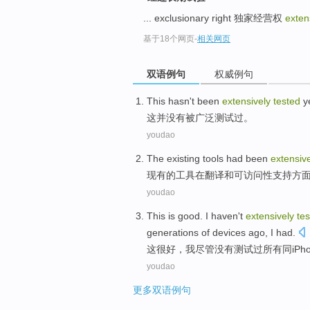
... exclusionary right 独家经营权
exten
基于18个网页
-
相关网页
双语例句
权威例句
This
hasn't
been
extensively
tested
ye
这
并
没有
被
广泛
测试
过。
youdao
The existing
tools
had been
extensiv
现有
的
工具
在
翻译
和
可访问性
支持方
youdao
This
is good
.
I
haven't
extensively
te
generations
of
devices
ago,
I
had.
这
很
好，
我
尽管
没有
测试
过
所有
同
iPh
youdao
更多双语例句