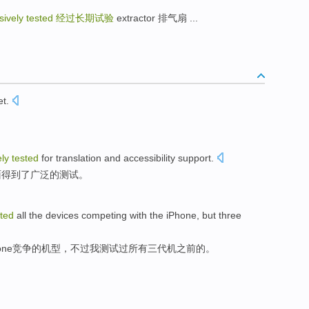
sively tested
经过长期试验
extractor 排气扇 ...
t.
ely
tested
for
translation
and
accessibility
support
.
面
得到
了广泛的
测试
。
sted
all
the
devices
competing
with
the iPhone
,
but
three
one
竞争
的
机型
，
不过
我测试过所有
三
代
机
之前
的。