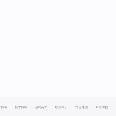
方博客
技术博客
诚聘英才
联系我们
站点地图
网络举报