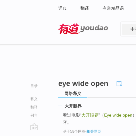
词典
翻译
有道精品课
中
有道 - 网易旗下搜索
eye wide open
目录
网络释义
释义
大开眼界
翻译
看过电影“
大开眼界
”（
Eye wide open
例句
容。
基于58个网页
-
相关网页
go