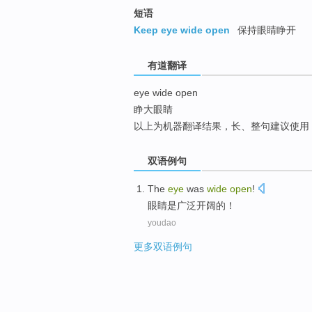
top
短语
Keep eye wide open
保持眼睛睁开
有道翻译
eye wide open
睁大眼睛
以上为机器翻译结果，长、整句建议使用
双语例句
The
eye
was
wide
open
!
眼睛
是
广泛
开阔
的！
youdao
更多双语例句