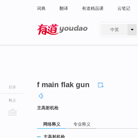
词典
翻译
有道精品课
云笔记
中英
有道 - 网易旗下搜索
f main flak gun
目录
释义
主高射机枪
go
网络释义
专业释义
top
主高射机枪