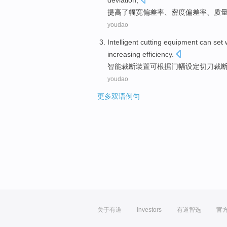
deviation
;
提高
了
幅宽
偏差
率、密度偏差率、
质
youdao
Intelligent
cutting
equipment
can
set
increasing
efficiency
.
智能
裁断
装置
可
根据
门
幅
设定
切刀裁
youdao
更多双语例句
关于有道
Investors
有道智选
官