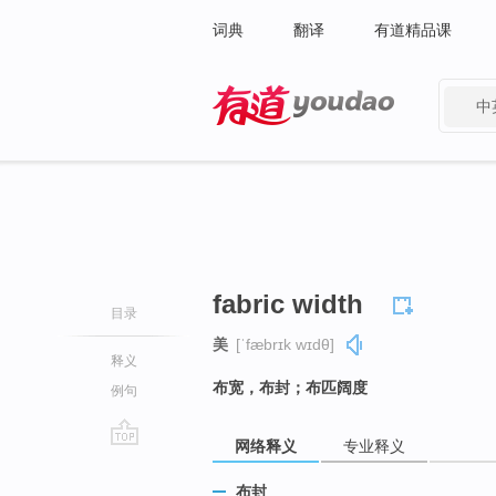
词典
翻译
有道精品课
中
有道 - 网易旗下搜索
fabric width
目录
美
[ˈfæbrɪk wɪdθ]
释义
布宽，布封；布匹阔度
例句
网络释义
专业释义
go
top
布封