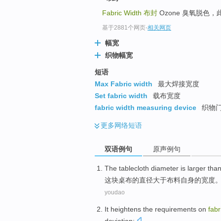
Fabric Width
布封
Ozone 臭氧脱色
基于2881个网页
-
相关网页
幅宽
织物幅宽
短语
Max Fabric width
最大焊接宽度
Set fabric width
载布宽度
fabric width measuring device
织物
更多
网络短语
双语例句
原声例句
The tablecloth
diameter is
larger tha
这块
桌布的
直径
大于
布料
自身的宽度
youdao
It heightens
the requirements on
fabr