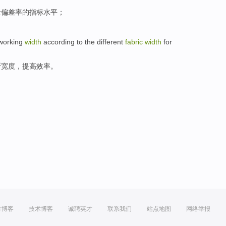
量
偏差率的指标水平；
working
width
according to
the different
fabric
width
for
断
宽度
，
提高
效率
。
方博客
技术博客
诚聘英才
联系我们
站点地图
网络举报