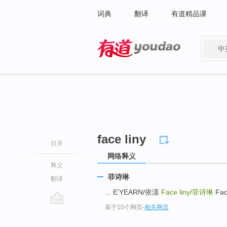
词典
翻译
有道精品课
中
有道 - 网易旗下搜索
face liny
目录
网络释义
释义
菲诗琳
翻译
... E’YEARN/依漾
Face liny/
菲诗琳
Fac
基于10个网页
-
相关网页
go
top