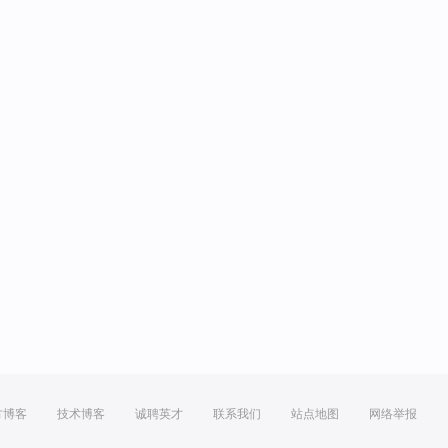
方博客
技术博客
诚聘英才
联系我们
站点地图
网络举报