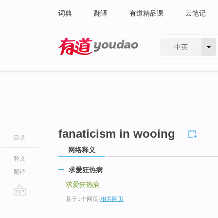
词典
翻译
有道精品课
云笔记
中英
有道 - 网易旗下搜索
fanaticism in wooing
目录
网络释义
释义
求爱狂热病
翻译
求爱狂热病
基于1个网页
-
相关网页
go
top