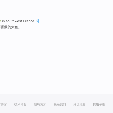
r
in southwest
France
.
其骄傲
的
大鱼
。
方博客
技术博客
诚聘英才
联系我们
站点地图
网络举报