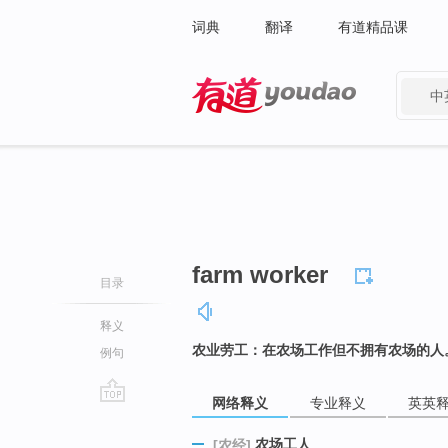
词典
翻译
有道精品课
中
有道 - 网易旗下搜索
farm worker
目录
释义
农业劳工：在农场工作但不拥有农场的人
例句
网络释义
专业释义
英英
go
top
农场工人
[农经]