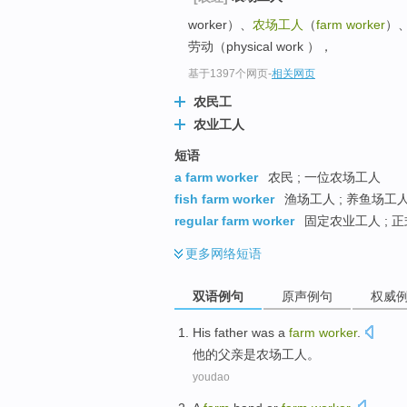
worker）、
农场工人
（
farm worker
）、
劳动（physical work ），
基于1397个网页
-
相关网页
农民工
农业工人
短语
a farm worker
农民 ; 一位农场工人
fish farm worker
渔场工人 ; 养鱼场工
regular farm worker
固定农业工人 ; 
更多
网络短语
双语例句
原声例句
权威
His
father
was
a
farm
worker
.
他
的
父亲
是
农场
工人
。
youdao