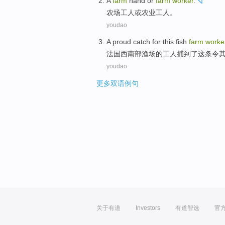
A
farm
hand
or
farm
worker
.
农场
工人
或
农业
工人。
youdao
A
proud
catch
for
this
fish
farm
worke
法国
西南部
渔场
的
工人
捕
到了
这
条令
youdao
更多双语例句
关于有道
Investors
有道智选
官