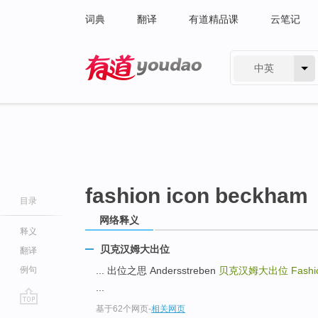
词典
翻译
有道精品课
云笔记
中英
有道 - 网易旗下搜索
fashion icon beckham
目录
网络释义
释义
贝克汉姆大出位
翻译
例句
... 出位之思 Andersstreben
贝克汉姆大出位
Fashi
...
基于62个网页
-
相关网页
go