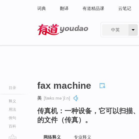
词典
翻译
有道精品课
云笔记
中英
有道 - 网易旗下搜索
fax machine
目录
美
[fæks məˈʃiːn]
释义
传真机：一种设备，它可以扫描
用法
例句
的文件（传真）。
百科
网络释义
专业释义