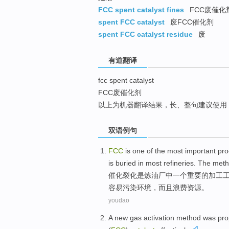
top
FCC spent catalyst fines
FCC废催化
spent FCC catalyst
废FCC催化剂
spent FCC catalyst residue
废
有道翻译
fcc spent catalyst
FCC废催化剂
以上为机器翻译结果，长、整句建议使用
双语例句
FCC
is
one
of
the
most important
pro
is
buried
in
most
refineries
. The
meth
催化
裂化
是
炼油厂
中
一个
重要
的
加工
容易
污染
环境
，
而且
浪费资源
。
youdao
A
new
gas
activation
method
was pr