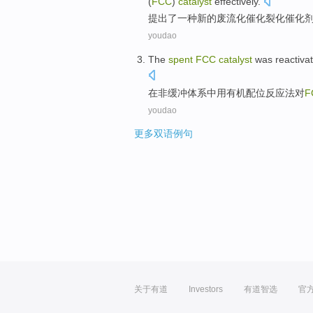
(
FCC
)
catalyst
effectively.
提出
了
一种
新的
废流化催化裂化
催化
youdao
The
spent
FCC
catalyst
was reactiva
在
非缓冲体系中用
有机
配位反应
法
对
F
youdao
更多双语例句
关于有道
Investors
有道智选
官