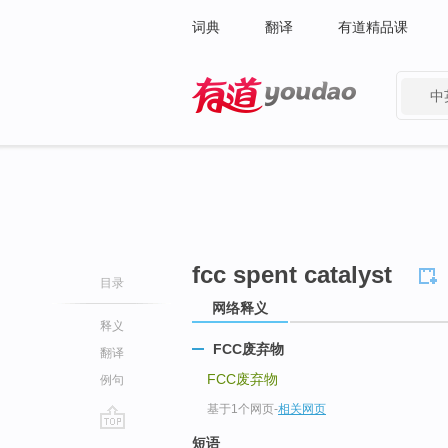
词典
翻译
有道精品课
中
有道 - 网易旗下搜索
fcc spent catalyst
目录
网络释义
释义
FCC废弃物
翻译
FCC废弃物
例句
基于1个网页
-
相关网页
go
短语