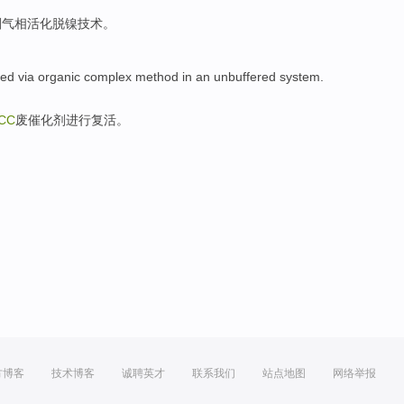
剂
气相
活化
脱
镍
技术。
ted
via
organic
complex
method
in
an unbuffered
system.
CC
废
催化剂
进行
复活。
方博客
技术博客
诚聘英才
联系我们
站点地图
网络举报