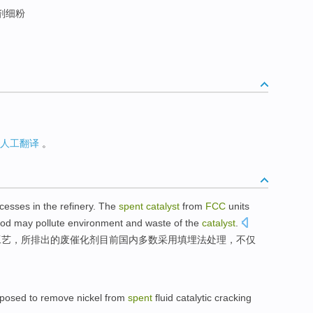
剂细粉
人工翻译
。
cesses
in
the
refinery
. The
spent
catalyst
from
FCC
units
od
may pollute
environment
and
waste
of the
catalyst
.
工艺
，所排出的
废
催化剂
目前
国内
多数
采用
填埋
法
处理，不仅
oposed
to
remove
nickel
from
spent
fluid catalytic cracking