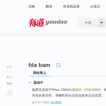
词典
翻译
有道精品课
云笔记
中英
有道 - 网易旗下搜索
fda bam
目录
网络释义
释义
基础中
翻译
每两支添加于90mL CM421
基础中
（
FDA BAM
）
内容的真实性、准确性和合法性由发布企业负责。
go
基于40个网页
-
相关网页
top