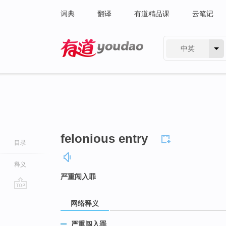
词典
翻译
有道精品课
云笔记
中英
有道 - 网易旗下搜索
felonious entry
目录
释义
严重闯入罪
go
网络释义
top
严重闯入罪