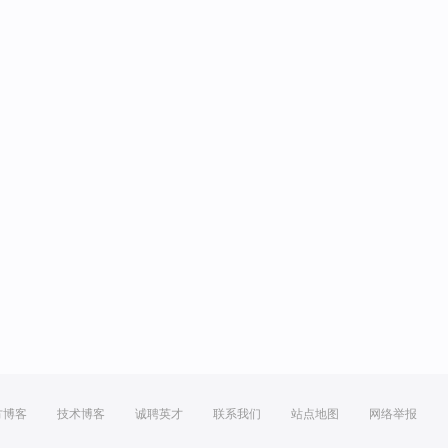
方博客
技术博客
诚聘英才
联系我们
站点地图
网络举报