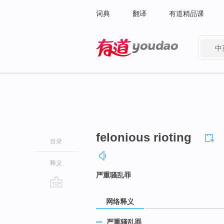
词典
翻译
有道精品课
中
有道 - 网易旗下搜索
felonious rioting
目录
释义
严重骚乱罪
go
网络释义
top
严重骚乱罪