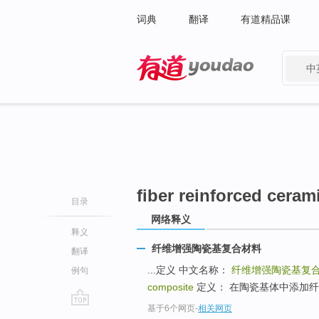
词典
翻译
有道精品课
中
有道 - 网易旗下搜索
fiber reinforced ceram
目录
网络释义
释义
纤维增强陶瓷基复合材料
翻译
...定义 中文名称：
纤维增强陶瓷基复
例句
composite
定义： 在陶瓷基体中添加
基于6个网页
-
相关网页
go