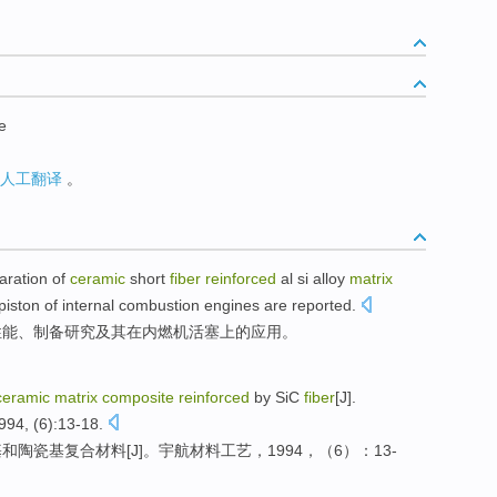
e
人工翻译
。
aration
of
ceramic
short
fiber
reinforced
al si alloy
matrix
piston
of
internal combustion engines
are reported
.
性能
、
制备研究及其
在
内燃机
活塞上
的
应用
。
ceramic
matrix
composite
reinforced
by SiC
fiber
[
J
].
994, (
6
):13-18.
基和
陶瓷
基
复合材料
[
J
]。
宇航
材料
工艺
，1994，（
6
）：13-