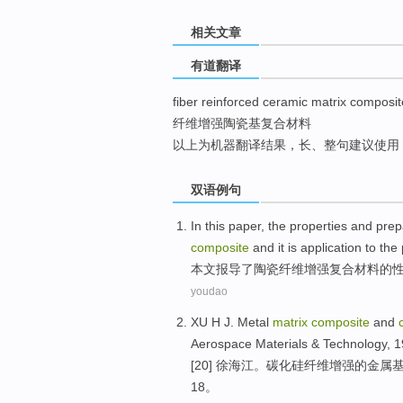
top
相关文章
有道翻译
fiber reinforced ceramic matrix composit
纤维增强陶瓷基复合材料
以上为机器翻译结果，长、整句建议使用
双语例句
In this paper
, the
properties
and
prep
composite
and it is
application
to
the
本文
报导
了
陶瓷
纤维
增强
复合材料
的
youdao
XU H J.
Metal
matrix
composite
and
Aerospace
Materials
&
Technology
, 1
[20] 徐海江。
碳化硅
纤维
增强
的
金属
18。