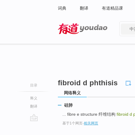
词典
翻译
有道精品课
中
有道 - 网易旗下搜索
fibroid d phthisis
目录
网络释义
释义
硅肺
翻译
... fibre e structure 纤维结构
fibroid d 
基于1个网页
-
相关网页
go
top