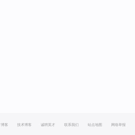
方博客
技术博客
诚聘英才
联系我们
站点地图
网络举报