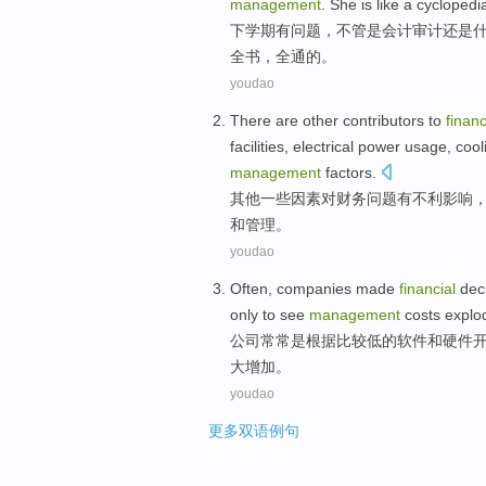
management
.
She
is like
a cyclopedi
下学期有
问题
，
不管是
会计
审计
还是
全书，全通的。
youdao
There
are
other
contributors
to
financ
facilities
,
electrical power
usage
,
cool
management
factors.
其他
一些
因素
对
财务
问题
有
不利影响
和
管理
。
youdao
Often
,
companies
made
financial
dec
only
to
see
management
costs
explo
公司
常常
是
根据
比较
低
的
软件
和
硬件
大增加。
youdao
更多双语例句