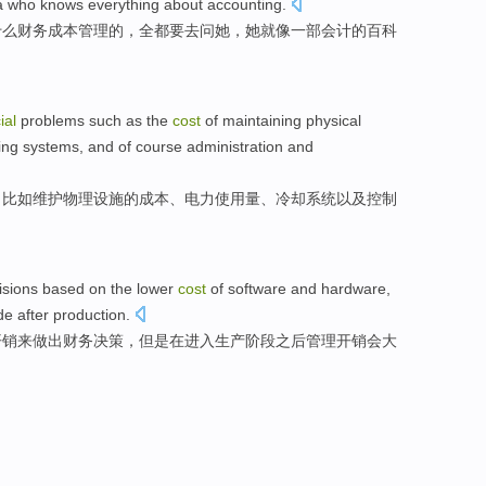
a
who knows everything about
accounting
.
什么
财务
成本
管理
的
，全都要
去问
她
，
她
就
像
一部
会计的百科
ial
problems
such as
the
cost
of
maintaining
physical
ing
systems
,
and
of course administration
and
，
比如
维护
物理
设施
的
成本
、
电力
使用量
、
冷却
系统
以及
控制
isions
based on
the lower
cost
of
software
and
hardware
,
de
after
production
.
开销
来
做出
财务
决策
，
但是
在进入
生产阶段
之后
管理
开销
会大