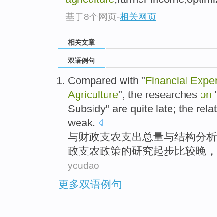
基于8个网页
-
相关网页
相关文章
双语例句
Compared
with
"
Financial
Expen
Agriculture
", the
researches
on
Subsidy
" are
quite
late
; the
rela
weak.
与
财政
支农
支出总量
与
结构分析
政
支农
政策
的
研究
起步
比较
晚
，
youdao
更多双语例句