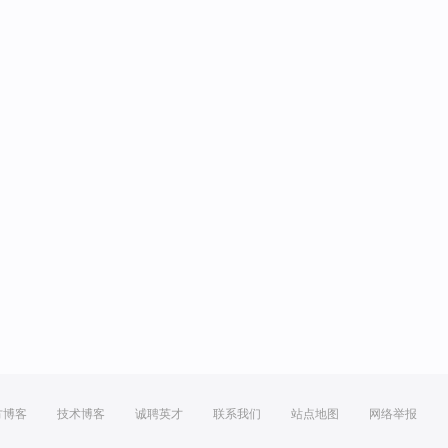
方博客
技术博客
诚聘英才
联系我们
站点地图
网络举报