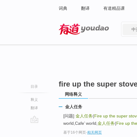
词典
翻译
有道精品课
中
有道 - 网易旗下搜索
fire up the super stov
目录
网络释义
释义
金人任务
翻译
[问题]
金人任务
(
Fire up the super sto
world,Cafe’ world,
金人任务
(
Fire up th
go
基于16个网页
-
相关网页
top