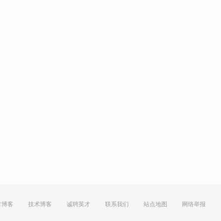
方博客
技术博客
诚聘英才
联系我们
站点地图
网络举报