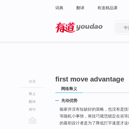
词典
翻译
有道精品课
中
有道 - 网易旗下搜索
first move advantage
目录
网络释义
释义
先动优势
翻译
输家并没有短缺好的策略，也没有是技
例句
等随机小事情，将技巧规范锁定在劣等
的最初设计者是为了降低打字速度才这样设
go