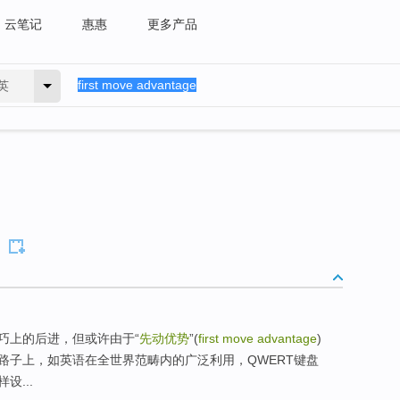
云笔记
惠惠
更多产品
英
巧上的后进，但或许由于“
先动优势
”(
first move advantage
)
路子上，如英语在全世界范畴内的广泛利用，QWERT键盘
...