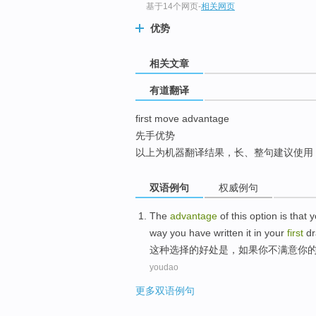
基于14个网页
-
相关网页
top
优势
相关文章
有道翻译
first move advantage
先手优势
以上为机器翻译结果，长、整句建议使用
双语例句
权威例句
The
advantage
of
this
option
is
that
y
way you have written it in your
first
dr
这种
选择
的
好处
是
，
如果
你
不
满意
你
youdao
更多双语例句