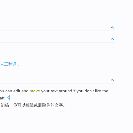
人工翻译
。
ou
can
edit
and
move
your
text
around
if
you
don't
like
the
aft
.
的
初稿
，你
可以
编辑
或
删除
你的
文字
。