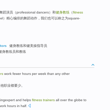
舞蹈演员（professional dancers）和
健身教练
（
fitness
anel）精心编排的舞蹈动作，我们也可以称之为square-
tors
健身教练和健美操指导员
健身教练员和教练
ers
work
fewer
hours
per week
than
any other
其他
职业都
要少
。
ingexpert
and
helps
fitness
trainers
all
over
the globe to
work
hours
in
half
.