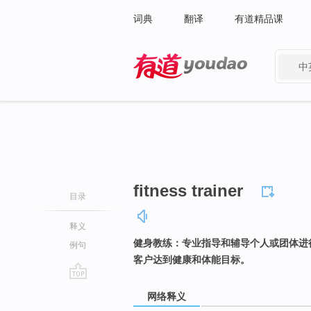
词典
翻译
有道精品课
中
有道 - 网易旗下搜索
fitness trainer
目录
释义
健身教练：专业指导和辅导个人或团体进
例句
客户达到健康和体能目标。
go
网络释义
top