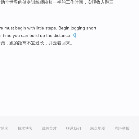
帮助
全世界
的健身
训练师
缩短
一半的
工作
时间
，实现
收入
翻三
we
must
begin
with little
steps
. Begin jogging short
r
time you can build up the distance.
步
跑，跑的
距离不宜
过
长，
并
走着
回来。
方博客
技术博客
诚聘英才
联系我们
站点地图
网络举报