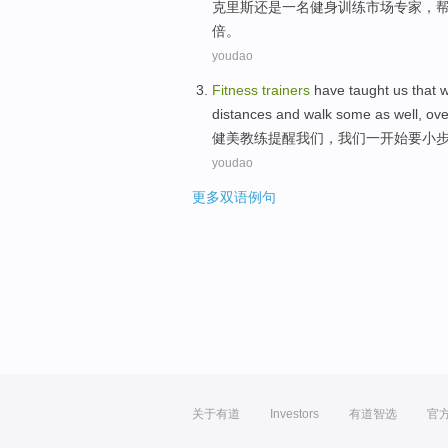
克里斯
还是
一名
健身
训练
市场
专家
，
倍
。
youdao
Fitness
trainers
have taught
us
that
distances
and
walk
some as well,
ove
健美
教练
提醒
我们
，
我们
一
开始要
小
youdao
更多双语例句
关于有道
Investors
有道智选
官