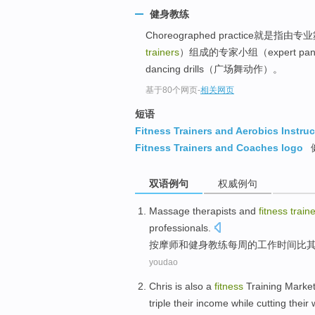
健身教练
Choreographed practice就是指由专业
trainers
）组成的专家小组（expert p
dancing drills（广场舞动作）。
基于80个网页
-
相关网页
短语
Fitness Trainers and Aerobics Instruc
Fitness Trainers and Coaches logo
双语例句
权威例句
Massage
therapists
and
fitness
train
professionals
.
按摩
师
和
健身
教练
每周
的
工作
时间
比
youdao
Chris
is also
a
fitness
Training
Market
triple
their
income
while cutting
their