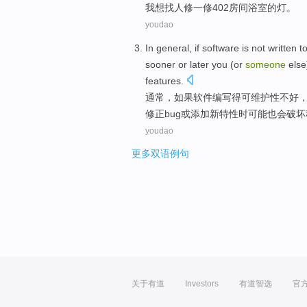
我
想
找人
修
一修402
房间
浴室
的
灯
。
youdao
In general
,
if
software
is not
written
t
sooner
or later
you
(
or
someone
else
features
.
通常
，
如果
软件
编写
得
可
维护性不好
修正bug
或
添加
新特性时可能
也会
破坏
youdao
更多双语例句
关于有道
Investors
有道智选
官