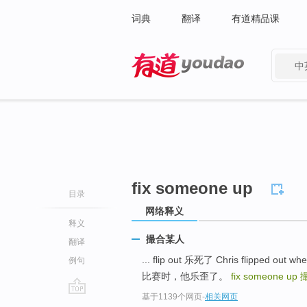
词典
翻译
有道精品课
中
有道 - 网易旗下搜索
fix someone up
目录
网络释义
释义
撮合某人
翻译
... flip out 乐死了 Chris flipped ou
例句
比赛时，他乐歪了。
fix someone up
基于1139个网页
-
相关网页
go