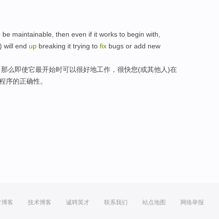
o
be maintainable
,
then
even if
it
works
to begin
with,
)
will
end
up
breaking
it trying to
fix
bugs
or
add new
，
那么
即使
它
最
开始
时可以很好地
工作
，
很快
您
(
或
其他人
)在
程序的正确性。
方博客
技术博客
诚聘英才
联系我们
站点地图
网络举报