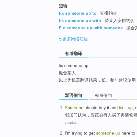
top
短语
fix someone up to
安排约会
fix someone up with
替某人安排约会
Fix someone up with someone
撮合
更多
网络短语
有道翻译
fix someone up
撮合某人
以上为机器翻译结果，长、整句建议使用
双语例句
权威例句
Someone
should
buy
it and
fix
it
up
,
邻居
们
认为
，
应该
会有人
买
了再装修
youdao
I'm
trying to
get
someone
up
here to