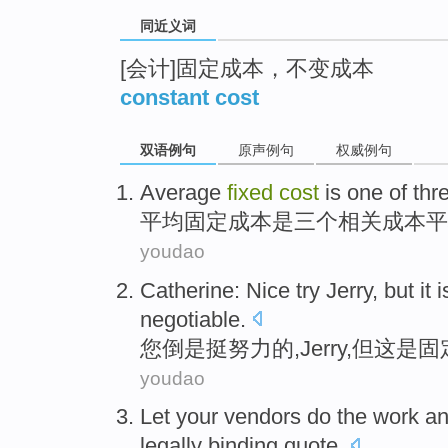
同近义词
[会计]固定成本，不变成本
constant cost
双语例句
原声例句
权威例句
Average
fixed
cost
is
one of
thr
平均
固定
成本
是
三个
相关
成本
平
youdao
Catherine
:
Nice
try
Jerry
,
but
it
i
negotiable
.
您
倒是挺
努力
的,
Jerry
,
但
这
是
固
youdao
Let
your
vendors
do
the work a
legally
binding
quote
.