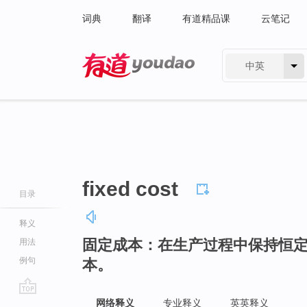
词典
翻译
有道精品课
云笔记
中英
有道 - 网易旗下搜索
fixed cost
目录
释义
固定成本：在生产过程中保持恒
用法
例句
本。
go
网络释义
专业释义
英英释义