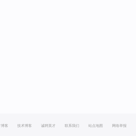
方博客
技术博客
诚聘英才
联系我们
站点地图
网络举报