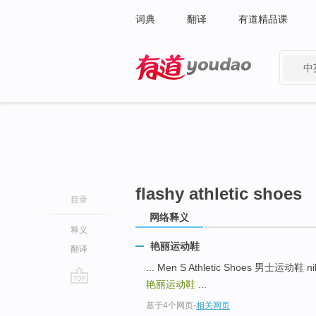
词典
翻译
有道精品课
中
有道 - 网易旗下搜索
flashy athletic shoes
目录
网络释义
释义
艳丽运动鞋
翻译
... Men S Athletic Shoes 男士运动鞋 
艳丽运动鞋
...
go
基于4个网页
-
相关网页
top