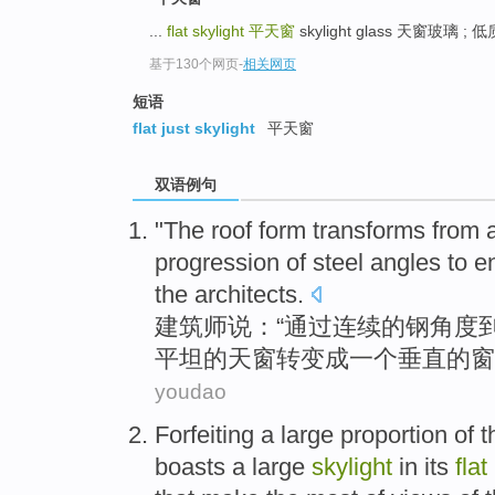
...
flat skylight
平天窗
skylight glass 天窗玻璃 ; 
基于130个网页
-
相关网页
短语
flat just skylight
平天窗
双语例句
"
The roof
form
transforms
from
progression
of
steel
angles
to
e
the architects
.
建筑师
说：“
通过
连续
的
钢
角度
平坦的
天窗
转变成
一个
垂直
的
窗
youdao
Forfeiting
a
large
proportion
of
t
boasts a
large
skylight
in its
flat