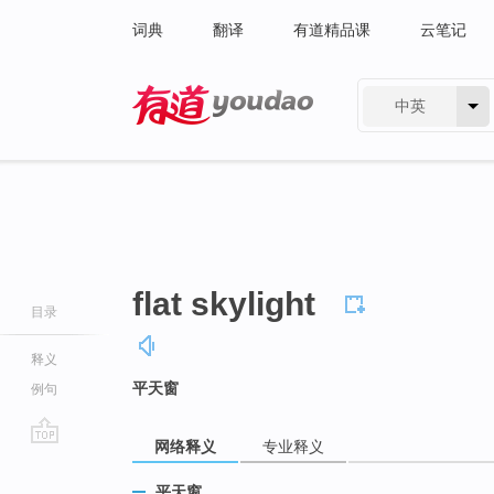
词典
翻译
有道精品课
云笔记
中英
有道 - 网易旗下搜索
flat skylight
目录
释义
平天窗
例句
网络释义
专业释义
go
top
平天窗