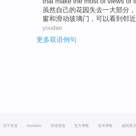
that
make
the most of
views
of
虽然
自己
的
花园
失去
一
大部分
，
窗
和
滑动
玻璃门
，
可以
看到
邻近
youdao
更多双语例句
关于有道
Investors
有道智选
官方博客
技术博客
诚聘英