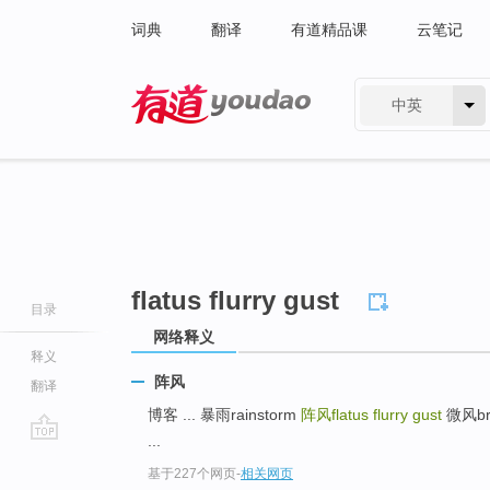
词典
翻译
有道精品课
云笔记
中英
有道 - 网易旗下搜索
flatus flurry gust
目录
网络释义
释义
阵风
翻译
博客 ... 暴雨rainstorm
阵风flatus flurry gust
微风bree
...
go
基于227个网页
-
相关网页
top