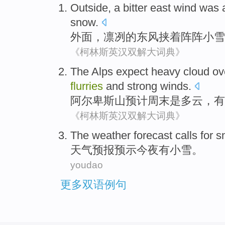
Outside
, a bitter
east
wind was 
snow
.
外面
，凛冽
的
东风
挟着
阵阵
小雪
《柯林斯英汉双解大词典》
The Alps
expect
heavy cloud o
flurries
and
strong winds
.
阿尔卑斯山
预计
周末
是多云，
有
《柯林斯英汉双解大词典》
The weather
forecast calls
for
s
天气
预报
预示
今夜
有
小雪
。
youdao
更多双语例句