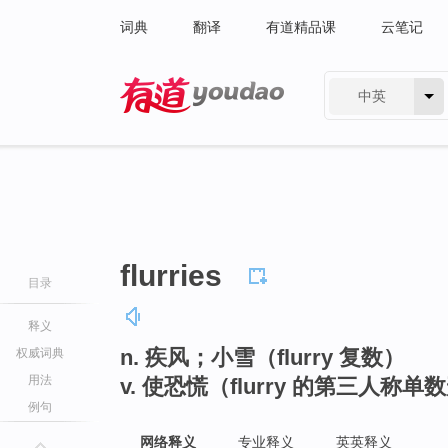
词典
翻译
有道精品课
云笔记
中英
有道 - 网易旗下搜索
flurries
目录
释义
n. 疾风；小雪（flurry 复数）
权威词典
用法
v. 使恐慌（flurry 的第三人称单
例句
网络释义
专业释义
英英释义