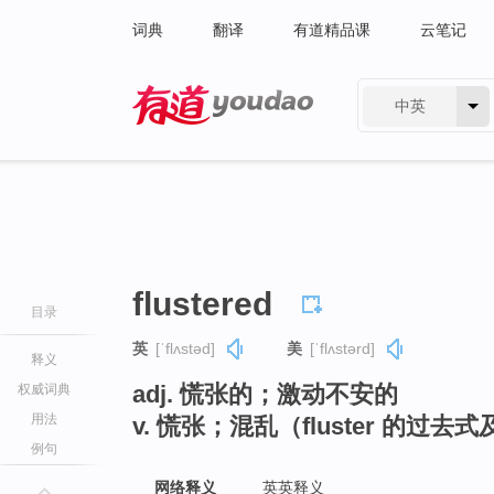
词典
翻译
有道精品课
云笔记
中英
有道 - 网易旗下搜索
flustered
目录
英
[ˈflʌstəd]
美
[ˈflʌstərd]
释义
adj. 慌张的；激动不安的
权威词典
用法
v. 慌张；混乱（fluster 的过
例句
网络释义
英英释义