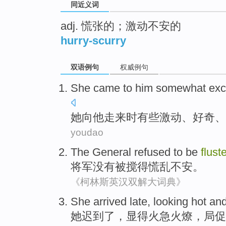
同近义词
adj. 慌张的；激动不安的
hurry-scurry
双语例句
权威例句
She
came
to
him
somewhat
exc
她
向
他
走来时
有些
激动
、
好奇
、
youdao
The General
refused
to be
flust
将军
没有被搅
得
慌乱不安。
《柯林斯英汉双解大词典》
She
arrived late
, looking hot an
她
迟到
了，显得火急火燎，
局促