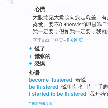
go
心慌
top
大眼龙见大盘趋向愈走愈差，有
染发。要不(Otherwise)即
我一定要；假如我一定要，我就
基于821个网页
-
相关网页
慌了
慌张的
恐惧
短语
become flustered
着慌
be flustered
慌里慌张 ; 慌了手
I started to be flustered
我开始
更多
网络短语