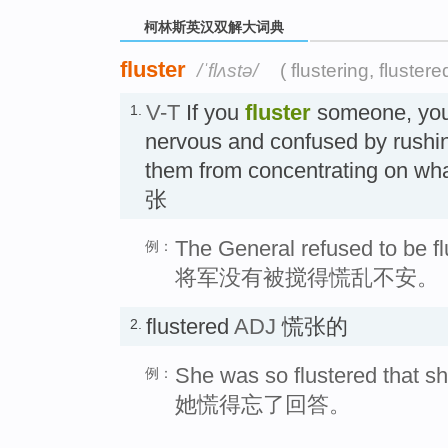
柯林斯英汉双解大词典
fluster
/ˈflʌstə/
( flustering, flustere
V-T
If you
fluster
someone, you
1.
nervous and confused by rushi
them from concentrating on wh
张
The General refused to be fl
例：
将军没有被搅得慌乱不安。
flustered
ADJ
慌张的
2.
She was so flustered that she
例：
她慌得忘了回答。