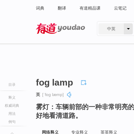
词典
翻译
有道精品课
云笔记
中英
有道 - 网易旗下搜索
fog lamp
目录
英
[ˈfɒɡ læmp]
释义
雾灯：车辆前部的一种非常明亮
权威词典
用法
好地看清道路。
例句
网络释义
专业释义
英英释义