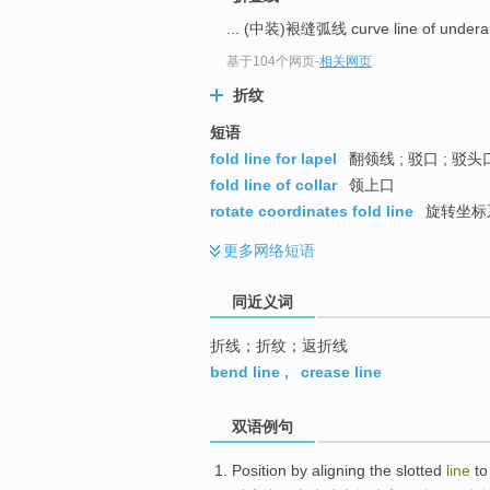
top
... (中装)裉缝弧线 curve line of under
基于104个网页
-
相关网页
折纹
短语
fold line for lapel
翻领线 ; 驳口 ; 驳头
fold line of collar
领上口
rotate coordinates fold line
旋转坐标
更多
网络短语
同近义词
折线；折纹；返折线
bend line
,
crease line
双语例句
Position
by aligning
the
slotted
line
t