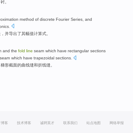
合衬
。
oximation
method
of
discrete
Fourier
Series
,
and
nics.
法
，
并
导出了其幅值计算式。
m
and
the
fold
line
seam which
have
rectangular
sections
seam which have
trapezoidal
sections.
，
梯形
截面的曲线缝和折线缝。
方博客
技术博客
诚聘英才
联系我们
站点地图
网络举报