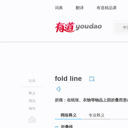
词典
翻译
有道精品课
中
有道 - 网易旗下搜索
fold line
目录
释义
折痕：在纸张、衣物等物品上因折叠而形
用法
例句
网络释义
专业释义
go
折叠线