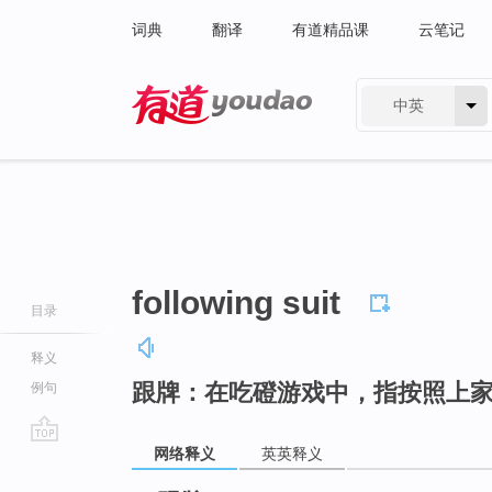
词典
翻译
有道精品课
云笔记
中英
有道 - 网易旗下搜索
following suit
目录
释义
跟牌：在吃磴游戏中，指按照上
例句
网络释义
英英释义
go
top