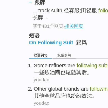
跟牌
... track suitn.径赛服;田径服
foll
长牌 ...
基于481个网页
-
相关网页
短语
On Following Suit
跟风
双语例句
权威例句
Some
refiners
are
following
suit
一些
炼油商
也
尾随
其后
。
youdao
Other
global
brands
are
followi
其他
全球
品牌
也纷纷
效法
。
youdao