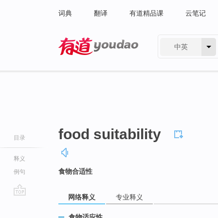
词典
翻译
有道精品课
云笔记
中英
有道 - 网易旗下搜索
food suitability
目录
释义
食物合适性
例句
网络释义
专业释义
go
top
食物适应性