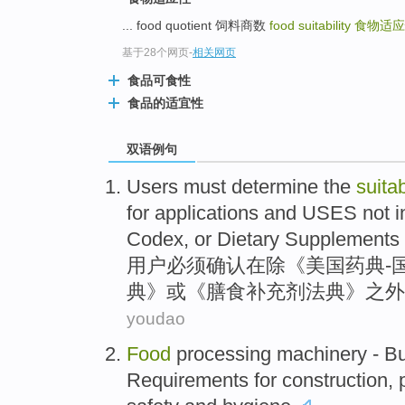
... food quotient 饲料商数
food suitability
食物适应
基于28个网页
-
相关网页
食品可食性
食品的适宜性
双语例句
Users
must
determine
the
suitab
for applications
and
USES
not
i
Codex
,
or
Dietary
Supplements
用户
必须
确认
在
除《美国药典-
典
》
或
《
膳食
补充剂
法典》之外
youdao
Food
processing
machinery
- B
Requirements
for
construction
,