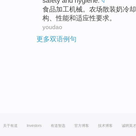
safety and
hygiene
.
食品
加工
机械
。
农场
散装
奶
冷却
构
、
性能
和
适应性
要求
。
youdao
更多双语例句
关于有道
Investors
有道智选
官方博客
技术博客
诚聘英