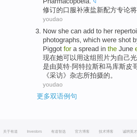
Pharmacopoeia
.
修订
的
口服
补液
盐
新
配方
专论
将
youdao
Now
she
can
add to
her
reperto
photographs
,
which
were
shot
b
Piggot
for
a spread
in
the
June
现在
她
可以
用
这
组
照片
为
自己
光
是
由莫特·
阿特拉斯
和
马库斯
皮
《
采访
》杂志所
拍摄
的。
youdao
更多双语例句
关于有道
Investors
有道智选
官方博客
技术博客
诚聘英