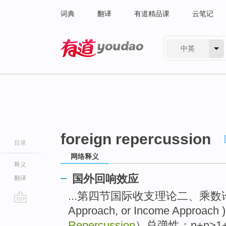
词典
翻译
有道精品课
云笔记
中英
有道 - 网易旗下搜索
foreign repercussion
目录
网络释义
释义
国外回响效应
翻译
...第四节国际收支理论二、乘数论或收
Approach, or Income Approac
go
top
Repercussion
）总弹性：η+η>