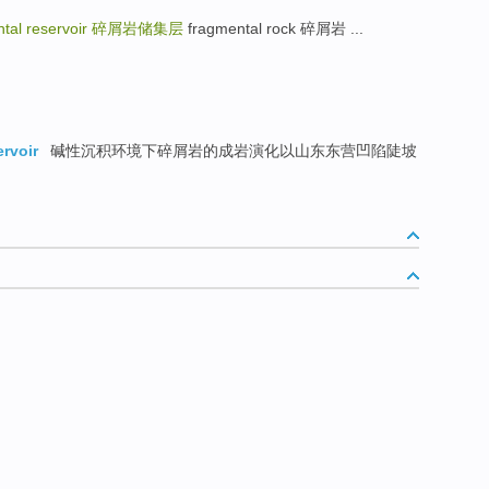
tal reservoir
碎屑岩储集层
fragmental rock 碎屑岩 ...
ervoir
碱性沉积环境下碎屑岩的成岩演化以山东东营凹陷陡坡