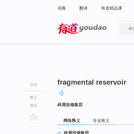
词典
翻译
有道精品课
中
有道 - 网易旗下搜索
fragmental reservoir
目录
释义
碎屑岩储集层
用法
网络释义
专业释义
go
top
碎屑岩储集层