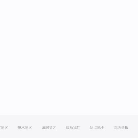
方博客
技术博客
诚聘英才
联系我们
站点地图
网络举报