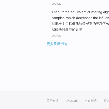
youdao
Then,
three
equivalent
clustering
alg
samples
,
which decreases
the
influe
提出
样本
目标值
残缺
情况下
的
三种
等
据
残缺
对聚类
的
影响
；
youdao
更多双语例句
关于有道
Investors
有道智选
官