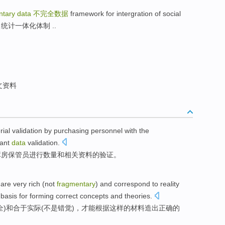
ntary data
不完全数据
framework for intergration of social
会及人口统计一体化体制 ..
文资料
rial
validation
by
purchasing
personnel
with the
ant
data
validation.
库房
保管员
进行数量
和
相关
资料
的验证。
are very
rich
(
not
fragmentary
)
and
correspond to
reality
 basis
for forming
correct
concepts
and
theories
.
全
)
和
合于
实际
(不是
错觉
)，
才能
根据
这样的材料造出
正确
的