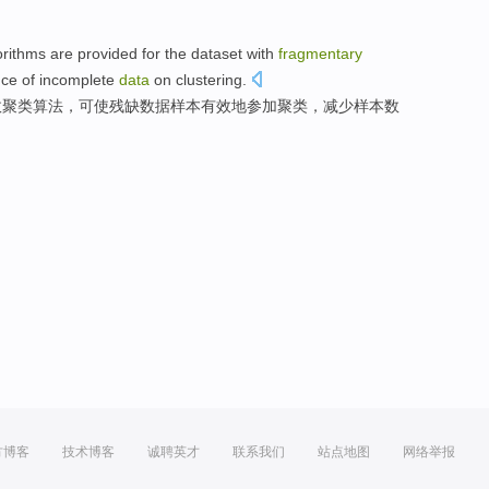
orithms
are provided for
the
dataset
with
fragmentary
nce
of
incomplete
data
on
clustering
.
效
聚
类
算法
，可
使
残缺
数据
样本有效地参加聚类，减少样本
数
方博客
技术博客
诚聘英才
联系我们
站点地图
网络举报