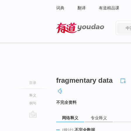
词典
翻译
有道精品课
中
有道 - 网易旗下搜索
fragmentary data
目录
释义
不完全资料
例句
网络释义
专业释义
go
top
不完全数据
[统计]