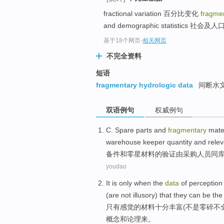
fractional variation 百分比变化
fragme
and demographic statistics 社
基于18个网页
-
相关网页
不完全资料
短语
fragmentary hydrologic data
间断水
双语例句
权威例句
C. Spare parts
and
fragmentary
mate
warehouse
keeper
quantity
and
relev
备件
和
零星
材料
的
验证
由
采购
人员
同
youdao
It is only when
the
data
of
perception
(are not
illusory
) that they
can be
the
只有
感觉
的
材料
十分
丰富
(
不是
零碎不
概念
和
论理
来。