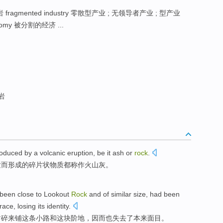
 fragmented industry 零散型产业 ; 无领导者产业 ; 型产业
omy 被分割的经济 ...
岩
oduced by
a volcanic eruption
, be it
ash
or
rock
.
发而形成的
碎片
状
物质
都称作
火山灰
。
been
close
to Lookout
Rock
and
of
similar
size
,
had
been
rrace
,
losing its
identity
.
凿
碎
来
铺
这
条小路
和
这块阶地
，因而也
失去
了
本来面目
。