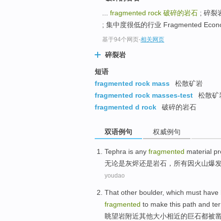
...
fragmented rock
破碎的岩石
; 碎裂岩
; 集中度很低的行业 Fragmented Econ
基于94个网页
-
相关网页
碎裂岩
短语
fragmented rock mass
松散矿岩
fragmented rock masses-test
松散矿
fragmented d rock
破碎的岩石
双语例句
权威例句
Tephra
is
any
fragmented
material
pr
无论是
灰烬
还是
岩石
，
所有
因
火山
爆
youdao
That
other
boulder
, which must have
fragmented
to
make
this
path
and
te
眺望
岩
附近
其他
大小
相近
的
巨石
都
被