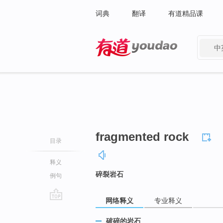
词典
翻译
有道精品课
中
有道 - 网易旗下搜索
fragmented rock
目录
释义
碎裂岩石
例句
网络释义
专业释义
go
top
破碎的岩石