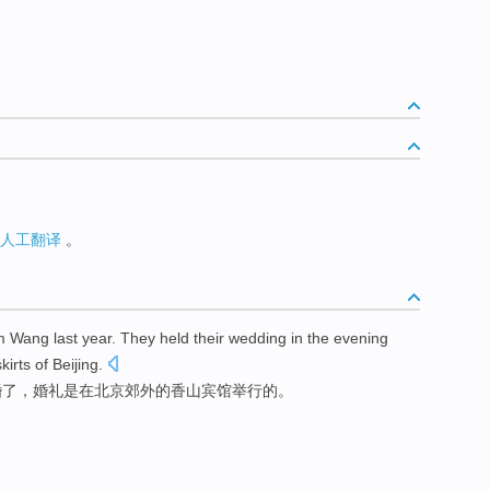
人工翻译
。
m
Wang
last year
. They
held
their wedding
in
the
evening
kirts
of
Beijing
.
婚了
，
婚礼
是在
北京
郊外
的
香山
宾馆
举行
的
。