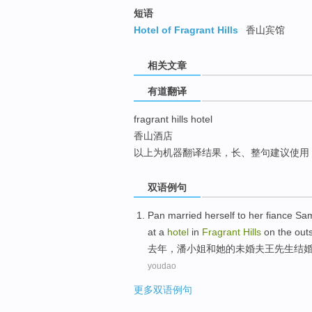
top
短语
Hotel of Fragrant Hills
香山宾馆
相关文章
有道翻译
fragrant hills hotel
香山酒店
以上为机器翻译结果，长、整句建议使用
双语例句
Pan
married
herself to
her
fiance
Sa
at a
hotel
in
Fragrant
Hills
on
the
outs
去年
，
潘小姐和
她
的
未婚夫
王先生
结
youdao
更多双语例句