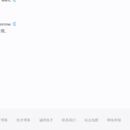
u
want
.
orrow
.
借用
。
方博客
技术博客
诚聘英才
联系我们
站点地图
网络举报