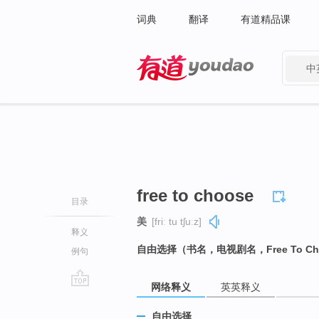
词典
翻译
有道精品课
中
有道 - 网易旗下搜索
free to choose
目录
美
[friː tu tʃuːz]
释义
自由选择（书名，电视剧名，Free To Ch
例句
网络释义
英英释义
go
top
自由选择