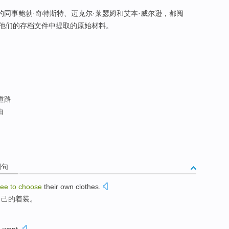
)的同事鲍勃·奇特斯特、迈克尔·莱瑟姆和艾本·威尔逊，都阅
他们的存档文件中提取的原始材料。
道路
由
例句
ree
to
choose
their own clothes.
自己的着装。