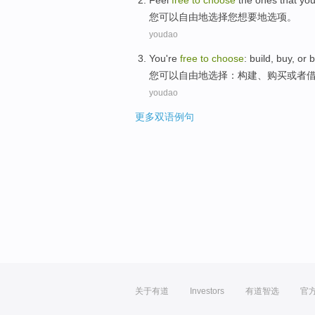
Feel
free
to
choose
the ones
that
yo
您
可以自由
地
选择
您
想要地
选项
。
youdao
You
're
free
to
choose
:
build
,
buy
,
or
b
您
可以
自由
地
选择
：
构建
、
购买
或者
youdao
更多双语例句
关于有道
Investors
有道智选
官