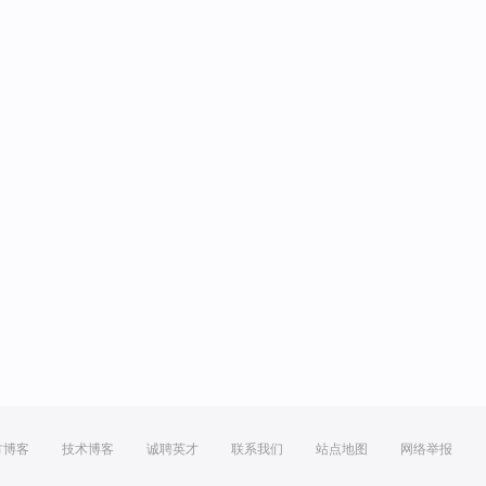
方博客
技术博客
诚聘英才
联系我们
站点地图
网络举报