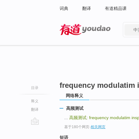
词典
翻译
有道精品课
中
有道 - 网易旗下搜索
frequency modulatim 
目录
网络释义
释义
高频测试
翻译
...
高频测试
:
frequency modulatim ins
基于180个网页
-
相关网页
go
top
短语