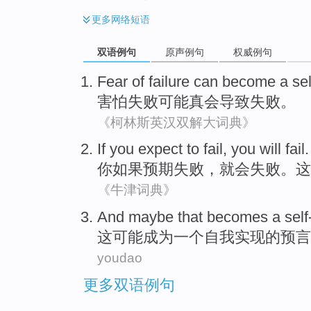
更多
网络短语
双语例句
原声例句
权威例句
Fear of
failure
can
become
a sel
害怕
失败
可能
真会
导致
失败。
《柯林斯英汉双解大词典》
If
you
expect
to
fail
,
you
will
fail
你
如果
预期
失败
，
就
会
失败。
这
《牛津词典》
And
maybe that
becomes
a
self
这
可能
成为
一个
自我实现
的预言
youdao
更多双语例句