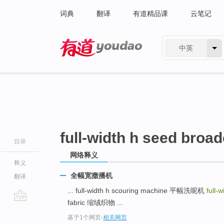
词典
翻译
有道精品课
云笔记
中英
有道 - 网易旗下搜索
full-width h seed broa
目录
网络释义
释义
全幅宽撒播机
翻译
... full-width h scouring machine 平幅洗呢机
full-
fabric 缩绒织物 ...
go
基于1个网页
-
相关网页
top