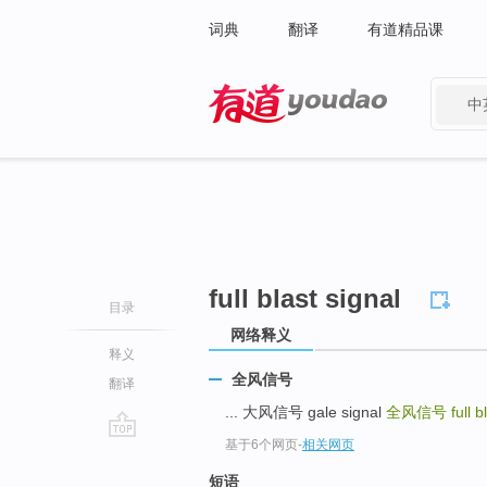
词典
翻译
有道精品课
中
有道 - 网易旗下搜索
full blast signal
目录
网络释义
释义
全风信号
翻译
... 大风信号 gale signal
全风信号
full b
基于6个网页
-
相关网页
go
top
短语