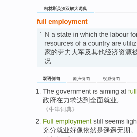
柯林斯英汉双解大词典
full employment
N
a state in which the labour f
1.
resources of a country are util
家的劳力大军及其他经济资源
况
双语例句
原声例句
权威例句
The government
is
aiming
at
full
政府
在
力求
达到
全面
就业。
《牛津词典》
Full
employment
still
seems
ligh
充分
就业
好像
依然
是遥遥无期。