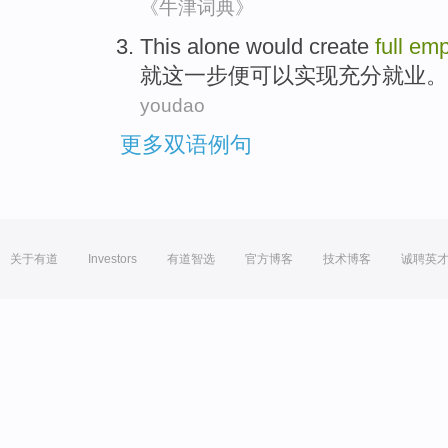
《牛津词典》
This
alone
would
create
full
emp
就
这
一步
便可以
实现
充分
就业。
youdao
更多双语例句
关于有道
Investors
有道智选
官方博客
技术博客
诚聘英