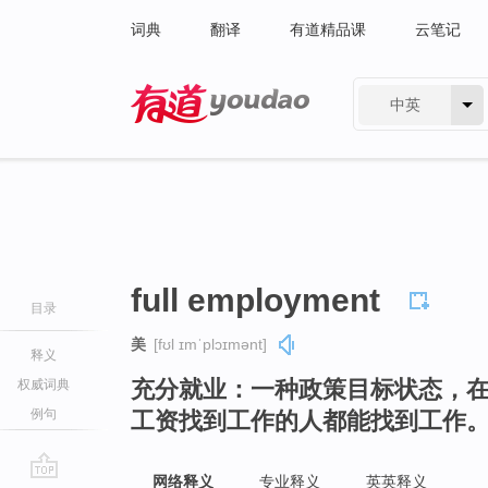
词典
翻译
有道精品课
云笔记
中英
有道 - 网易旗下搜索
full employment
目录
美
[fʊl ɪmˈplɔɪmənt]
释义
充分就业：一种政策目标状态，
权威词典
例句
工资找到工作的人都能找到工作
网络释义
专业释义
英英释义