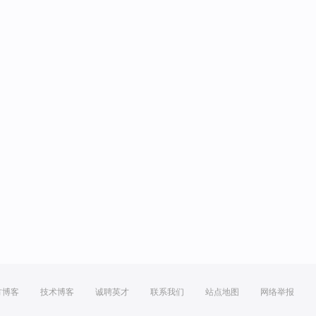
方博客
技术博客
诚聘英才
联系我们
站点地图
网络举报