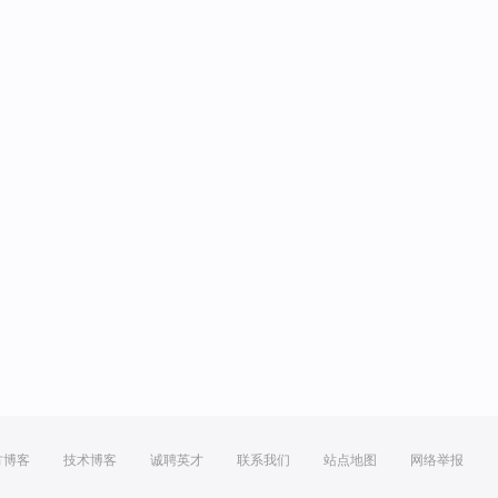
方博客
技术博客
诚聘英才
联系我们
站点地图
网络举报