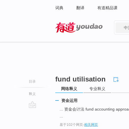
词典
翻译
有道精品课
中
有道 - 网易旗下搜索
fund utilisation
目录
网络释义
专业释义
释义
资金运用
... 资金会计法 fund accounting appro
go
...
top
基于102个网页
-
相关网页