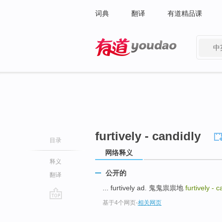
词典
翻译
有道精品课
中
有道 - 网易旗下搜索
furtively - candidly
目录
网络释义
释义
公开的
翻译
... furtively ad. 鬼鬼祟祟地
furtively - 
基于4个网页
-
相关网页
go
top