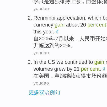
季
只是
勉强维持上涨，而整体指
youdao
Renminbi
appreciation
, which
b
currency
gain
about
20
per
cent
this year
.
自2005年
7
月以来，
人民币
开始
升幅达到
约
20%。
youdao
In
the US
we
continued to
gain
volumes
grew
by 21
per
cent
.
在
美国
，
鼻烟
继续
获得
市场
份额
youdao
更多双语例句